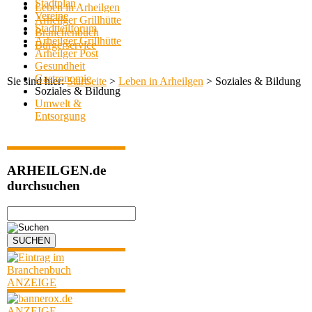
Stadtplan
Leben in Arheilgen
Vereine
Arheilger Grillhütte
Stadtteilforum
Branchenbuch
Arheilger Grillhütte
Bürgerservice
Arheilger Post
Gesundheit
Gastronomie
Sie sind hier:
Startseite
>
Leben in Arheilgen
>
Soziales & Bildung
Soziales & Bildung
Umwelt &
Entsorgung
ARHEILGEN.de
durchsuchen
ANZEIGE
ANZEIGE