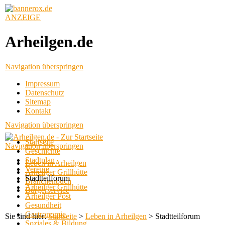
ANZEIGE
Arheilgen.de
Navigation überspringen
Impressum
Datenschutz
Sitemap
Kontakt
Navigation überspringen
Startseite
Navigation überspringen
Geschichte
Stadtplan
Leben in Arheilgen
Vereine
Arheilger Grillhütte
Stadtteilforum
Branchenbuch
Arheilger Grillhütte
Bürgerservice
Arheilger Post
Gesundheit
Gastronomie
Sie sind hier:
Startseite
>
Leben in Arheilgen
>
Stadtteilforum
Soziales & Bildung