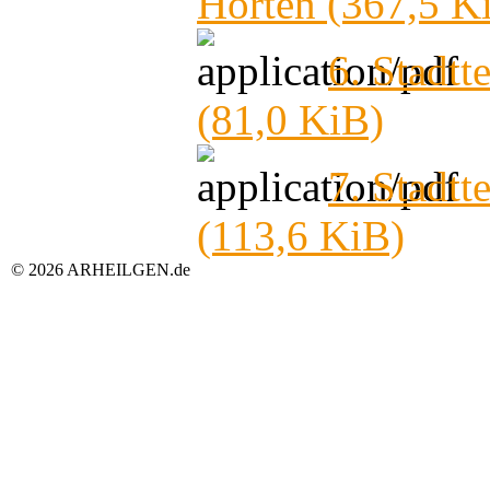
Horten
(367,5 K
6. Stadtt
(81,0 KiB)
7. Stadtt
(113,6 KiB)
© 2026 ARHEILGEN.de