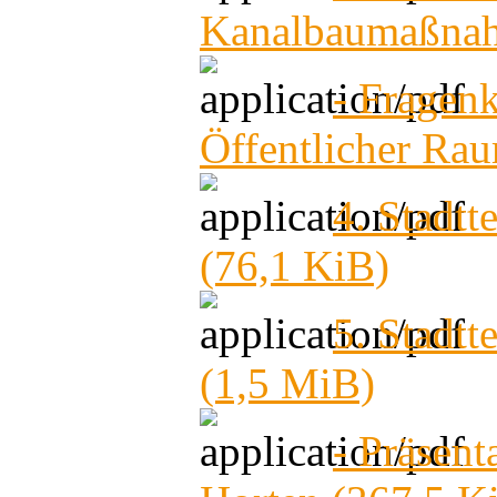
Kanalbaumaßn
- Fragen
Öffentlicher Ra
4. Stadtt
(76,1 KiB)
5. Stadtt
(1,5 MiB)
- Präsent