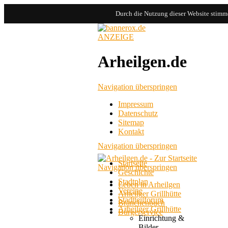
Durch die Nutzung dieser Website stimme
ANZEIGE
Arheilgen.de
Navigation überspringen
Impressum
Datenschutz
Sitemap
Kontakt
Navigation überspringen
Startseite
Navigation überspringen
Geschichte
Stadtplan
Leben in Arheilgen
Vereine
Arheilger Grillhütte
Stadtteilforum
Branchenbuch
Arheilger Grillhütte
Bürgerservice
Einrichtung &
Bilder