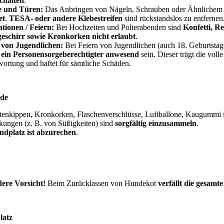
chalten
.
 und Türen:
Das Anbringen von Nägeln, Schrauben oder Ähnlichem 
et
.
TESA- oder andere Klebestreifen
sind rückstandslos zu entferne
tionen / Feiern:
Bei Hochzeiten und Polterabenden sind
Konfetti, Re
geschirr sowie Kronkorken nicht erlaubt
.
 von Jugendlichen:
Bei Feiern von Jugendlichen (auch 18. Geburtsta
ein Personensorgeberechtigter anwesend
sein. Dieser trägt die volle
ortung und haftet für sämtliche Schäden.
nde
ttenkippen, Kronkorken, Flaschenverschlüsse, Luftballone, Kaugummi
kungen (z. B. von Süßigkeiten) sind
sorgfältig einzusammeln
.
ndplatz ist abzurechen
.
ere Vorsicht!
Beim Zurücklassen von Hundekot
verfällt die gesamt
platz