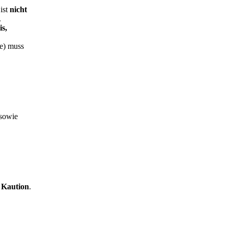
ist
nicht
n.
is,
ge) muss
 sowie
e Kaution
.