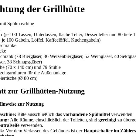
htung der Grillhütte
mit Spülmaschine
d
r (je 100 Tassen, Untertassen, flache Teller, Dessertteller und 80 tiefe T
 je 100 Gabeln, Löffel, Kaffeelöffel, Kuchengabeln)
schränke
heke
chrank (78 Biergläser, 36 Weizenbiergläser, 52 Weingläser, 40 Sektgläs
ser, 38 Schnapsgläser)
che (70 x 140 cm) und 79 Stühle
zeltgarnituren für die Außenanlage
iertische (Ø 80 cm)
tt zur Grillhütten-Nutzung
Hinweise zur Nutzung
aschine:
Bitte ausschließlich das
vorhandene Spülmittel
verwenden.
gung:
Alle Räume, einschließlich der Toiletten, sind
gereinigt
zu überge
utralseife
verwenden.
ik:
Vor dem Verlassen des Gebäudes ist der
Hauptschalter im Zähler