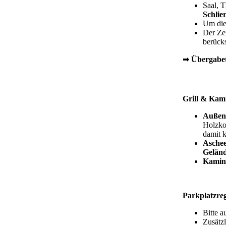
Saal, T
Schlie
Um die
Der Ze
berücks
➡
Übergabe
Grill & Ka
Außeng
Holzkoh
damit k
Asche
Geländ
Kamin
Parkplatzreg
Bitte a
Zusätz