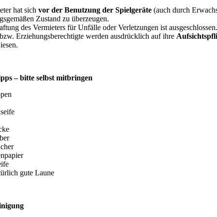
eter hat sich
vor der Benutzung der Spielgeräte
(auch durch Erwach
gsgemäßen Zustand zu überzeugen.
ftung des Vermieters für Unfälle oder Verletzungen ist ausgeschlossen
 bzw. Erziehungsberechtigte werden ausdrücklich auf ihre
Aufsichtspfl
iesen.
pps – bitte selbst mitbringen
ppen
seife
cke
ber
cher
enpapier
ife
türlich gute Laune
inigung