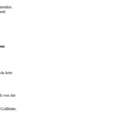
rmeiden.
tand
ion
 da kein
ch von der
 Grillhütte.