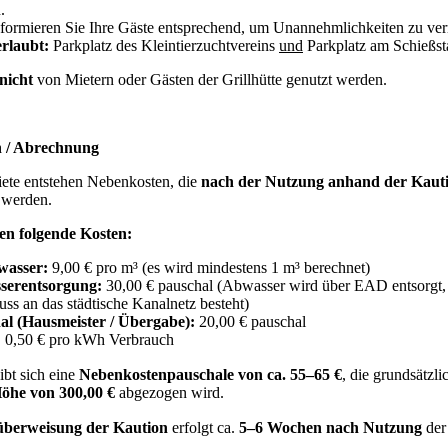
n.
informieren Sie Ihre Gäste entsprechend, um Unannehmlichkeiten zu ve
erlaubt:
Parkplatz des Kleintierzuchtvereins
und
Parkplatz am Schießs
nicht
von Mietern oder Gästen der Grillhütte genutzt werden.
n / Abrechnung
ete entstehen Nebenkosten, die
nach der Nutzung anhand der Kaut
t
werden.
en folgende Kosten:
wasser:
9,00 € pro m³ (es wird mindestens 1 m³ berechnet)
serentsorgung:
30,00 € pauschal (Abwasser wird über EAD entsorgt,
ss an das städtische Kanalnetz besteht)
al (Hausmeister / Übergabe):
20,00 € pauschal
:
0,50 € pro kWh Verbrauch
bt sich eine
Nebenkostenpauschale von ca. 55–65 €
, die grundsätzli
Höhe von 300,00 €
abgezogen wird.
berweisung der Kaution
erfolgt ca.
5–6 Wochen nach Nutzung
der