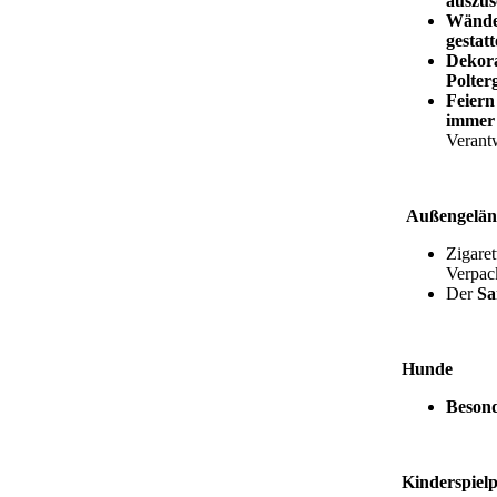
auszus
Wände
gestatt
Dekora
Polter
Feiern
immer 
Verantw
Außengelä
Zigare
Verpac
Der
Sa
Hunde
Besond
Kinderspiel