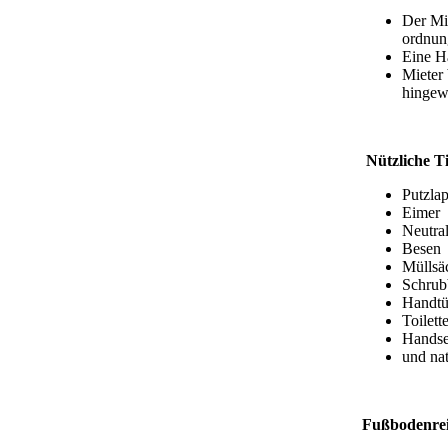
Der Mi
ordnun
Eine Ha
Mieter
hingew
Nützliche Ti
Putzla
Eimer
Neutral
Besen
Müllsä
Schrub
Handtü
Toilett
Handse
und na
Fußbodenre