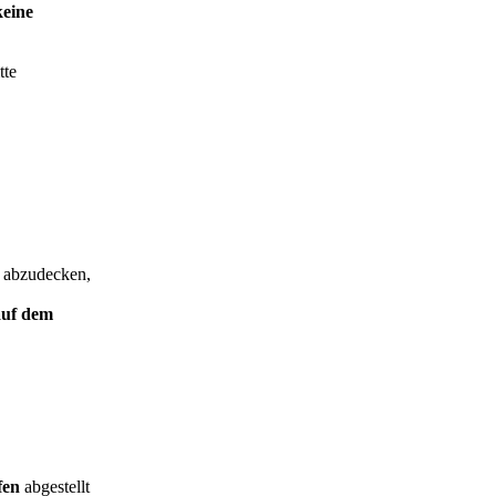
eine
tte
e
abzudecken,
auf dem
ifen
abgestellt