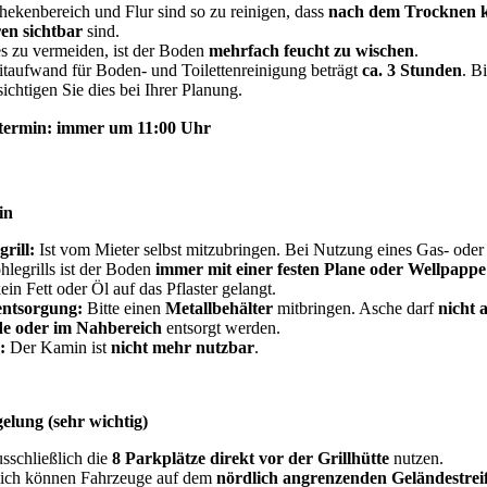
hekenbereich und Flur sind so zu reinigen, dass
nach dem Trocknen k
ren sichtbar
sind.
s zu vermeiden, ist der Boden
mehrfach feucht zu wischen
.
itaufwand für Boden- und Toilettenreinigung beträgt
ca. 3 Stunden
. Bi
ichtigen Sie dies bei Ihrer Planung.
termin: immer um 11:00 Uhr
min
rill:
Ist vom Mieter selbst mitzubringen. Bei Nutzung eines Gas- oder
legrills ist der Boden
immer mit einer festen Plane oder Wellpapp
ein Fett oder Öl auf das Pflaster gelangt.
entsorgung:
Bitte einen
Metallbehälter
mitbringen. Asche darf
nicht 
e oder im Nahbereich
entsorgt werden.
:
Der Kamin ist
nicht mehr nutzbar
.
elung (sehr wichtig)
usschließlich die
8 Parkplätze direkt vor der Grillhütte
nutzen.
lich können Fahrzeuge auf dem
nördlich angrenzenden Geländestre