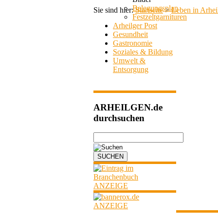
Belegungsplan
Sie sind hier:
Startseite
>
Leben in Arhei
Festzeltgarnituren
Arheilger Post
Gesundheit
Gastronomie
Soziales & Bildung
Umwelt &
Entsorgung
ARHEILGEN.de
durchsuchen
ANZEIGE
ANZEIGE