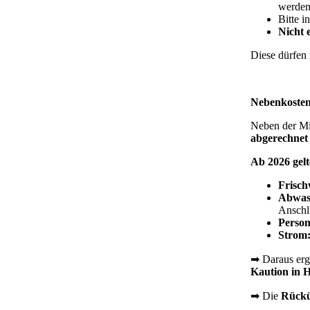
werde
Bitte 
Nicht 
Diese dürfen
Nebenkoste
Neben der Mi
abgerechne
Ab 2026 gelt
Frisch
Abwas
Anschlu
Person
Strom
➡ Daraus ergi
Kaution in 
➡ Die
Rückü