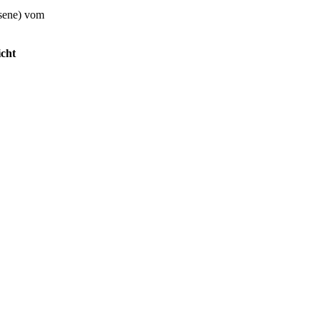
sene) vom
.
icht