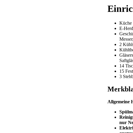
Einric
Küche 
E-Her
Geschir
Messer,
2 Kühl
Kühlt
Gläsers
Saftglä
14 Tis
15 Fest
3 Stehb
Merkbla
Allgemeine 
Spülm
Reini
nur Ne
Elektr