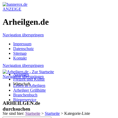
ANZEIGE
Arheilgen.de
Navigation überspringen
Impressum
Datenschutz
Sitemap
Kontakt
Navigation überspringen
Aktuelles
Navigation überspringen
Freizeit und Kultur
Wirtschaft
Leben in Arheilgen
Arheilger Grillhütte
Branchenbuch
Bürgerservice
ARHEILGEN.de
durchsuchen
Sie sind hier:
Startseite
>
Startseite
>
Kategorie-Liste