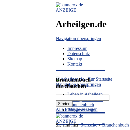
ANZEIGE
Arheilgen.de
Navigation überspringen
Impressum
Datenschutz
Sitemap
Kontakt
Branchenbuch
Navigation überspringen
durchsuchen
Leben in Arheilgen
Arheilger Grillhütte
Branchenbuch
Alle Einträge anzeigen
Bürgerservice
ANZEIGE
Sie sind hier:
Startseite
>
Branchenbuch